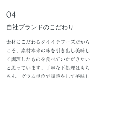
04
自社ブランドのこだわり
素材にこだわるダイイチフーズだから
こそ、素材本来の味を引き出し美味し
く調理したものを食べていただきたい
と思っています。丁寧な下処理はもち
ろん、グラム単位で調整をして美味し
さを追求します。奇をてらうことな
く、多くのお客様に「美味しい」と感
じていただく味を目指しています。時
には忍耐力が必要ですが、全国のお客
様に美味しい商品を届けることをモチ
ベーションに、日々食品開発を行って
います。